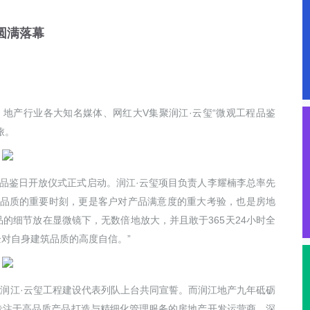
会圆满落幕
，地产行业各大知名媒体、网红大V集聚润江·云玺“微观工程品鉴
旅。
程品鉴日开放仪式正式启动。润江·云玺项目负责人李耀楠李总率先
程品质的重要时刻，更是客户对产品满意度的重大考验，也是房地
的细节放在显微镜下，无数倍地放大，并且敢于365天24小时全
对自身建筑品质的高度自信。”
，润江·云玺工程建设代表列队上台共同宣誓。而润江地产九年砥砺
专注于高品质产品打造与精细化管理服务的房地产开发运营商，深