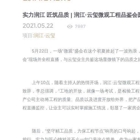
实力润江 匠筑品质 | 润江·云玺微观工程品鉴
2021.05.22
7887
项目:
润江·云玺
5月22日，一场“微观”盛会在这个初夏掀起了一波热浪
会”现场并全程直播，与云玺业主共鉴这场显微镜下的品质之
上午10点，随着主持人的热情开场，润江·云玺微观工
致辞，李总强调，“工地的开放，就像一场考试，是检验工
产公司主动将工程的质量、品质以及进度开放给外界，把产品
程直播监控，让业主可以实时掌握施工情况，彰显了一家房企
随后，“坚守精工品质，力保工程节点”响亮的口号响起
前行，实力与匠心绝对远不止一句口号这么简单。作为一家