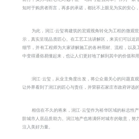
知对于购房者而言，再多的承诺，都比不上眼见为实的安心
为此，润江·云玺将建筑的宏观视角转化为工程的微观
示，真实呈现品质匠心。在工艺工法讲解区，来宾们可以近
细节，并有工程师为大家讲解施工的各种用材、流程，以及工艺
中变得通俗易懂起来，也让人们更好地了解到其中的价值和
润江·云玺，从业主角度出发，将公众最关心的问题直
让外界看到了润江的匠心与责任，并荣获石家庄市政府评选的
相信在不久的将来，润江·云玺作为裕华区域的标志性
阶城市人居品质助力。润江地产也将满怀对城市的敬意，努
注入美好力量。